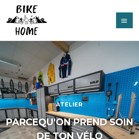
Aller
ME
au
contenu
PRI
ATELIER
PARCEQU'ON PREND SOIN
DE TON VÉLO